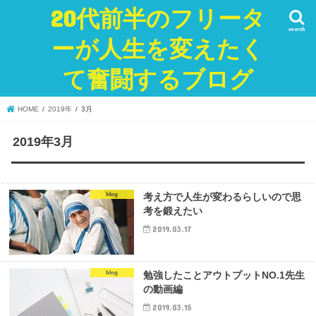
20代前半のフリータ
search
ーが人生を変えたく
て奮闘するブログ
HOME
2019年
3月
2019年3月
blog
考え方で人生が変わるらしいので思
考を鍛えたい
2019.03.17
blog
勉強したことアウトプットNO.1先生
の動画編
2019.03.15